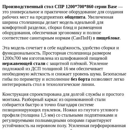
Производственный стол СПР 1200
*
700
*
860 серии Base
—
это универсальное и практичное оборудование для создания
рабочих мест на предприятиях
общепита
. Увеличенная
ширина столешницы делает модель идеальной для
комфортной разделки, сборки блюд и размещения
оборудования, обеспечивая эргономику и полное
соответствие санитарным нормам (СанПиН) в
пищеблоке
.
Эта модель сочетает в себе надёжность, удобство сборки и
функциональность. Просторная столешница размером
1200х700 мм изготовлена из шлифованной пищевой
нержавеющей стали
с защитной плёнкой. Усиление
подложкой из ДСП толщиной 16 мм обеспечивает
необходимую жёсткость и снижает уровень шума. Безопасные
гибы по периметру и исполнение
без борта
позволяют легко
интегрировать стол в технологические линии.
Конструкция спроектирована для долгой службы и простого
монтажа. Разборный каркас из оцинкованной стали
собирается быстро и точно благодаря системе
позиционирующих пуклевок. Ножки из гнутого углового
профиля (толщина 1,5 мм) со стальными подпятниками и
регулируемыми полиамидными опорами гарантируют
устойчивость на неровном полу. Усиленная перфорированная