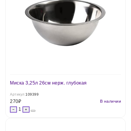
Миска 3,25л 26см нерж. глубокая
Артикул:
109399
270
₽
В наличии
1
−
+