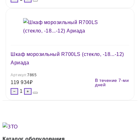
Шкаф морозильный R700LS (стекло, -18...-12)
Ариада
Артикул:
7865
В течение 7-ми
119 934
₽
дней
1
−
+
Каталог оборудования