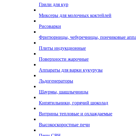
Грили для кур
Миксеры для молочных коктейлей
Рисоварки
Фритюрницы, чебуречницы, пончиковые апп
Плиты индукционные
Поверхности жарочные
Аппараты для варки кукурузы
Льдогенераторы
Шаурмы, шашлычницы
Кипятильники, горячий шоколад
Витрины тепловые и охлаждаемые
Высокоскоростные печи
Печи СВЧ