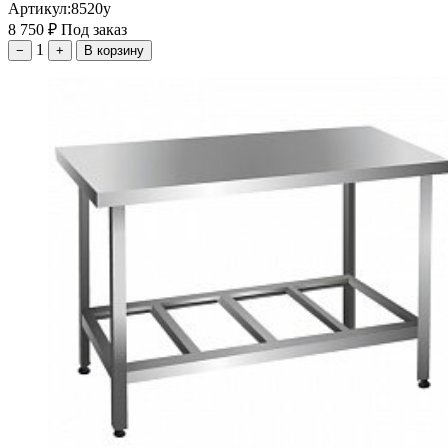
Артикул:
8520у
8 750
₽
Под заказ
1
−
+
В корзину