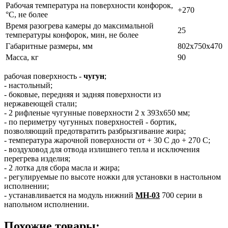
Рабочая температура на поверхности конфорок,
+270
°C, не более
Время разогрева камеры до максимальной
25
температуры конфорок, мин, не более
Габаритные размеры, мм
802x750x470
Масса, кг
90
рабочая поверхность -
чугун
;
- настольный;
- боковые, передняя и задняя поверхности из
нержавеющей стали;
- 2 рифленые чугунные поверхности 2 х 393x650 мм;
- по периметру чугунных поверхностей - бортик,
позволяющий предотвратить разбрызгивание жира;
- температура жарочной поверхности от + 30 С до + 270 С;
- воздуховод для отвода излишнего тепла и исключения
перегрева изделия;
- 2 лотка для сбора масла и жира;
- регулируемые по высоте ножки для установки в настольном
исполнении;
- устанавливается на модуль нижний
МН-03
700 серии в
напольном исполнении.
Похожие товары: