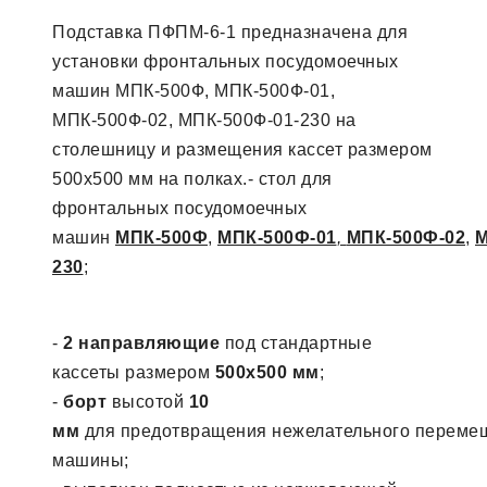
Подставка ПФПМ-6-1 предназначена для
установки фронтальных посудомоечных
машин МПК-500Ф, МПК-500Ф-01,
МПК-500Ф-02, МПК-500Ф-01-230 на
столешницу и размещения кассет размером
500х500 мм на полках.- стол для
фронтальных посудомоечных
машин
МПК-500Ф
,
МПК-500Ф-01
,
МПК-500Ф-02
,
М
230
;
-
2 направляющие
под стандартные
кассеты размером
500х500 мм
;
-
борт
высотой
10
мм
для предотвращения нежелательного переме
машины;