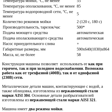
Температура мойки, °С, не менее
55
Температура ополаскивания, °С, не менее
85
Температура водопроводной сети, °С, не
5
менее
Количество режимов мойки
2 (120 с, 180 с)
Производительность, тарелок/час
500*
Подача моющего средства
автоматическая
Подача ополаскивающего средства
автоматическая
Насос принудительного слива
+
Габаритные размеры, мм
590x640(1030)x864
Масса, кг, не более
58
Конструкция машины позволяет использовать ее
как при
горячем, так и при холодном водоснабжении
.
Возможна
работа как от трехфазной (400В), так и от однофазной
(230В) сети.
Металлические детали машин, контактирующие с водой, а
также облицовка, изготовлены из
нержавеющей стали
марки
AISI 304
. Основные детали разбрызгивателей
изготовлены из
нержавеющей стали марки AISI 321
.
Машина имеет
два режима мойки
.