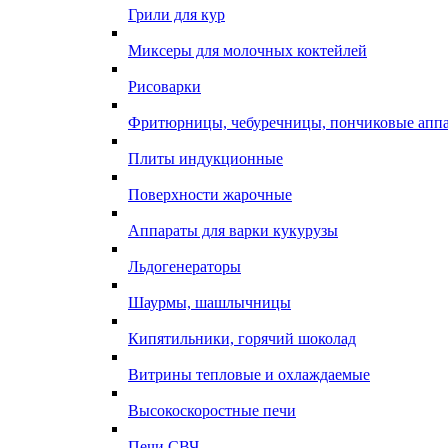
Грили для кур
Миксеры для молочных коктейлей
Рисоварки
Фритюрницы, чебуречницы, пончиковые апп
Плиты индукционные
Поверхности жарочные
Аппараты для варки кукурузы
Льдогенераторы
Шаурмы, шашлычницы
Кипятильники, горячий шоколад
Витрины тепловые и охлаждаемые
Высокоскоростные печи
Печи СВЧ