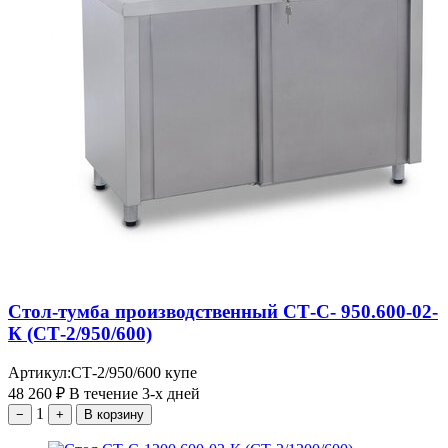
Стол-тумба производственный СТ-С- 950.600-02-
К (СТ-2/950/600)
Артикул:
СТ-2/950/600 купе
48 260
₽
В течение 3-х дней
1
−
+
В корзину