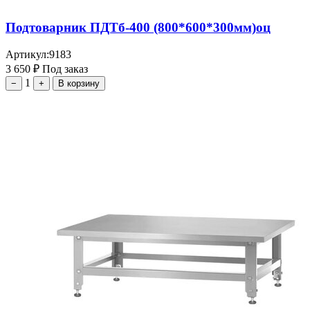
Подтоварник ПДТб-400 (800*600*300мм)оц
Артикул:
9183
3 650
₽
Под заказ
1
−
+
В корзину