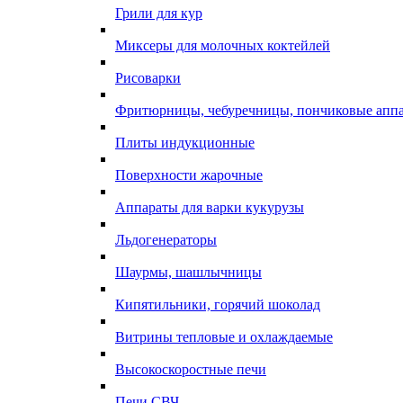
Грили для кур
Миксеры для молочных коктейлей
Рисоварки
Фритюрницы, чебуречницы, пончиковые апп
Плиты индукционные
Поверхности жарочные
Аппараты для варки кукурузы
Льдогенераторы
Шаурмы, шашлычницы
Кипятильники, горячий шоколад
Витрины тепловые и охлаждаемые
Высокоскоростные печи
Печи СВЧ