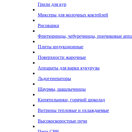
Грили для кур
Миксеры для молочных коктейлей
Рисоварки
Фритюрницы, чебуречницы, пончиковые апп
Плиты индукционные
Поверхности жарочные
Аппараты для варки кукурузы
Льдогенераторы
Шаурмы, шашлычницы
Кипятильники, горячий шоколад
Витрины тепловые и охлаждаемые
Высокоскоростные печи
Печи СВЧ