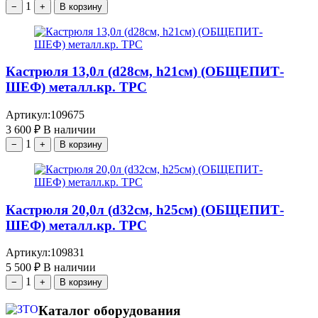
1
−
+
В корзину
Кастрюля 13,0л (d28см, h21см) (ОБЩЕПИТ-
ШЕФ) металл.кр. ТРС
Артикул:
109675
3 600
₽
В наличии
1
−
+
В корзину
Кастрюля 20,0л (d32см, h25см) (ОБЩЕПИТ-
ШЕФ) металл.кр. ТРС
Артикул:
109831
5 500
₽
В наличии
1
−
+
В корзину
Каталог оборудования