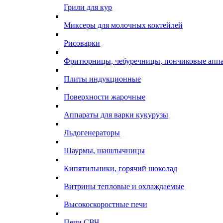
Грили для кур
Миксеры для молочных коктейлей
Рисоварки
Фритюрницы, чебуречницы, пончиковые апп
Плиты индукционные
Поверхности жарочные
Аппараты для варки кукурузы
Льдогенераторы
Шаурмы, шашлычницы
Кипятильники, горячий шоколад
Витрины тепловые и охлаждаемые
Высокоскоростные печи
Печи СВЧ