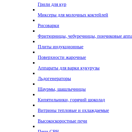
Грили для кур
Миксеры для молочных коктейлей
Рисоварки
Фритюрницы, чебуречницы, пончиковые апп
Плиты индукционные
Поверхности жарочные
Аппараты для варки кукурузы
Льдогенераторы
Шаурмы, шашлычницы
Кипятильники, горячий шоколад
Витрины тепловые и охлаждаемые
Высокоскоростные печи
Печи СВЧ