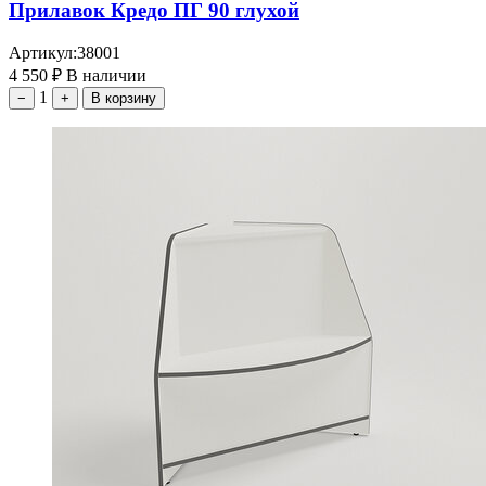
Прилавок Кредо ПГ 90 глухой
Артикул:
38001
4 550
₽
В наличии
1
−
+
В корзину