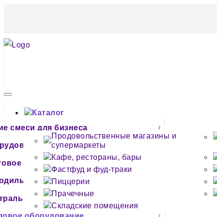
Каталог
По типу предприятия
ие смеси для бизнеса
Продовольственные магазины и
О компании
рудование для фаст-фуда, кафе
супермаркеты
Контакты
Кафе, рестораны, бары
говое оборудование
Фастфуд и фуд-траки
одильное оборудование
Пиццерии
Прачечные
тральное оборудование
Складские помещения
ловое оборудование