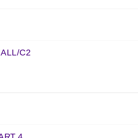
MALL/C2
TART 4