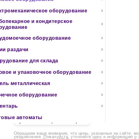
ктромеханическое оборудование
0
бопекарное и кондитерское
рудование
Главная
Каталог
Тепловое оборудование
П
удомоечное оборудование
ии раздачи
рудование для склада
Печь для пиццы Resto Ita
овое и упаковочное оборудование
ель металлическая
Артикул:
108609
чечное оборудование
117 440 ₽
В наличии
1
−
+
ентарь
В корзину
говые автоматы
Нужна помощь с выбором?
Обращаем ваше внимание, что цены, указанные на сайте, мо
уведомления. Пожалуйста, уточняйте цену и информацию о 