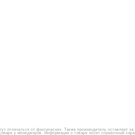
ечь для пиццы
Печь для пиццы Resto Italia START 4 B
lia START 4 BIG 400V
гут отличаться от фактических. Также производитель оставляет за
товаре у менеджеров. Информация о товаре носит справочный хара