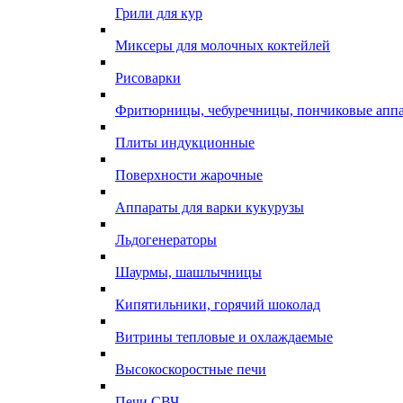
Грили для кур
Миксеры для молочных коктейлей
Рисоварки
Фритюрницы, чебуречницы, пончиковые апп
Плиты индукционные
Поверхности жарочные
Аппараты для варки кукурузы
Льдогенераторы
Шаурмы, шашлычницы
Кипятильники, горячий шоколад
Витрины тепловые и охлаждаемые
Высокоскоростные печи
Печи СВЧ