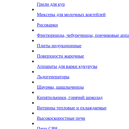
Грили для кур
Миксеры для молочных коктейлей
Рисоварки
Фритюрницы, чебуречницы, пончиковые апп
Плиты индукционные
Поверхности жарочные
Аппараты для варки кукурузы
Льдогенераторы
Шаурмы, шашлычницы
Кипятильники, горячий шоколад
Витрины тепловые и охлаждаемые
Высокоскоростные печи
Печи СВЧ