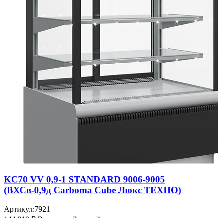
KC70 VV 0,9-1 STANDARD 9006-9005
(ВХСв-0,9д Carboma Cube Люкс ТЕХНО)
Артикул:
7921