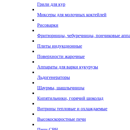
Грили для кур
Миксеры для молочных коктейлей
Рисоварки
Фритюрницы, чебуречницы, пончиковые апп
Плиты индукционные
Поверхности жарочные
Аппараты для варки кукурузы
Льдогенераторы
Шаурмы, шашлычницы
Кипятильники, горячий шоколад
Витрины тепловые и охлаждаемые
Высокоскоростные печи
Печи СВЧ